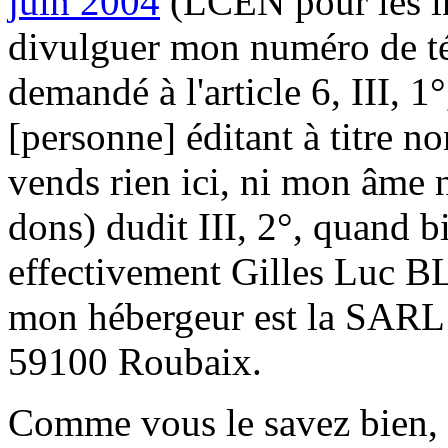
juin 2004
(LCEN pour les in
divulguer mon numéro de t
demandé à l'article 6, III, 1
[personne] éditant à titre n
vends rien ici, ni mon âme n
dons) dudit III, 2°, quand 
effectivement Gilles Luc B
mon hébergeur est la SARL O
59100 Roubaix.
Comme vous le savez bien, s