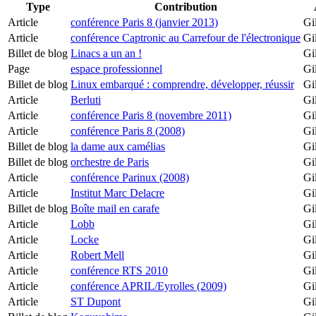
Type
Contribution
Article
conférence Paris 8 (janvier 2013)
Gi
Article
conférence Captronic au Carrefour de l'électronique
Gi
Billet de blog
Linacs a un an !
Gi
Page
espace professionnel
Gi
Billet de blog
Linux embarqué : comprendre, développer, réussir
Gi
Article
Berluti
Gi
Article
conférence Paris 8 (novembre 2011)
Gi
Article
conférence Paris 8 (2008)
Gi
Billet de blog
la dame aux camélias
Gi
Billet de blog
orchestre de Paris
Gi
Article
conférence Parinux (2008)
Gi
Article
Institut Marc Delacre
Gi
Billet de blog
Boîte mail en carafe
Gi
Article
Lobb
Gi
Article
Locke
Gi
Article
Robert Mell
Gi
Article
conférence RTS 2010
Gi
Article
conférence APRIL/Eyrolles (2009)
Gi
Article
ST Dupont
Gi